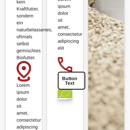
kein
ipsum
Kraftfutter,
dolor
sondern
sit
ein
amet,
naturbelassenes,
consectetur
oftmals
adipiscing
selbst
elit
gemischtes
Biofutter.
Button
Text
Button Text
Lorem
ipsum
dolor
sit
amet,
consectetur
adipiscing