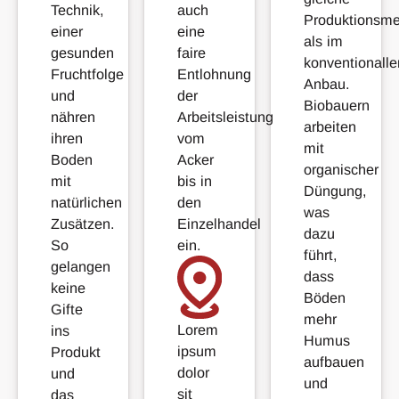
Technik,
auch
Produktionsm
einer
eine
als im
gesunden
faire
konventionalle
Fruchtfolge
Entlohnung
Anbau.
und
der
Biobauern
nähren
Arbeitsleistung
arbeiten
ihren
vom
mit
Boden
Acker
organischer
mit
bis in
Düngung,
natürlichen
den
was
Zusätzen.
Einzelhandel
dazu
So
ein.
führt,
gelangen
dass
keine
Böden
Gifte
mehr
Lorem
ins
Humus
ipsum
Produkt
aufbauen
dolor
und
und
sit
das