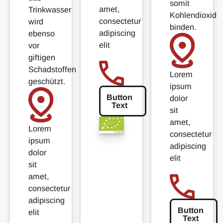
somit
amet,
Trinkwasser
Kohlendioxid
consectetur
wird
binden.
adipiscing
ebenso
elit
vor
giftigen
Schadstoffen
Lorem
geschützt.
ipsum
Button
dolor
Text
Button Text
sit
amet,
Lorem
consectetur
ipsum
adipiscing
dolor
elit
sit
amet,
consectetur
adipiscing
Button
elit
Text
Button Text