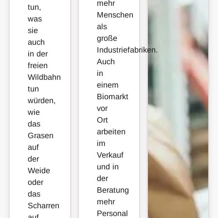
mehr
tun,
Menschen
was
als
sie
große
auch
Industriefabriken.
in der
Auch
freien
in
Wildbahn
einem
tun
Biomarkt
würden,
vor
wie
Ort
das
arbeiten
Grasen
im
auf
Verkauf
der
und in
Weide
der
oder
Beratung
das
mehr
Scharren
Personal
auf