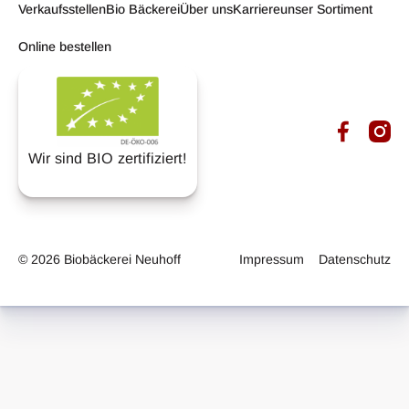
Verkaufsstellen
Bio Bäckerei
Über uns
Karriere
unser Sortiment
Online bestellen
Bio auf Soc
Wir sind BIO zertifiziert!
©
2026
Biobäckerei Neuhoff
Impressum
Datenschutz