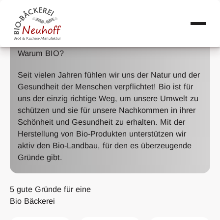
Warum BIO?
Seit vielen Jahren fühlen wir uns der Natur und der
Gesundheit der Menschen verpflichtet! Bio ist für
uns der einzig richtige Weg, um unsere Umwelt zu
schützen und sie für unsere Nachkommen in ihrer
Schönheit und Gesundheit zu erhalten. Mit der
Herstellung von Bio-Produkten unterstützen wir
aktiv den Bio-Landbau, für den es überzeugende
Gründe gibt.
5
gute Gründe
für eine
Bio Bäckerei