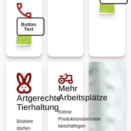
Button
Text
Button Text
Mehr
Arbeitsplätze
Artgerechte
Tierhaltung
Kleine
Produktionsbetriebe
Biotiere
beschäftigen
dürfen