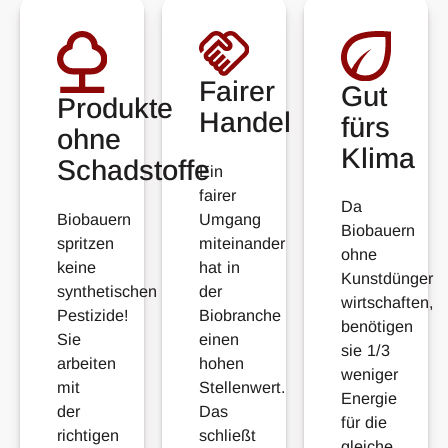
Fairer
Gut
Produkte
Handel
fürs
ohne
Klima
Schadstoffe
Ein
fairer
Da
Biobauern
Umgang
Biobauern
spritzen
miteinander
ohne
keine
hat in
Kunstdünger
synthetischen
der
wirtschaften,
Pestizide!
Biobranche
benötigen
Sie
einen
sie 1/3
arbeiten
hohen
weniger
mit
Stellenwert.
Energie
der
Das
für die
richtigen
schließt
gleiche